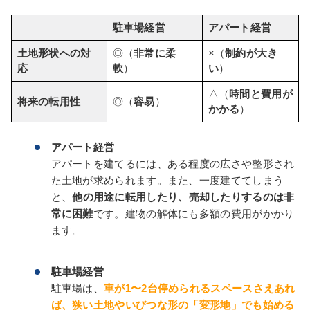
駐車場経営
アパート経営
土地形状への対
◎（
非常に柔
×（
制約が大き
応
軟
）
い
）
△（
時間と費用が
将来の転用性
◎（
容易
）
かかる
）
アパート経営
アパートを建てるには、ある程度の広さや整形され
た土地が求められます。また、一度建ててしまう
と、
他の用途に転用したり、売却したりするのは非
常に困難
です。建物の解体にも多額の費用がかかり
ます。
駐車場経営
駐車場は、
車が1〜2台停められるスペースさえあれ
ば、狭い土地やいびつな形の「変形地」でも始める