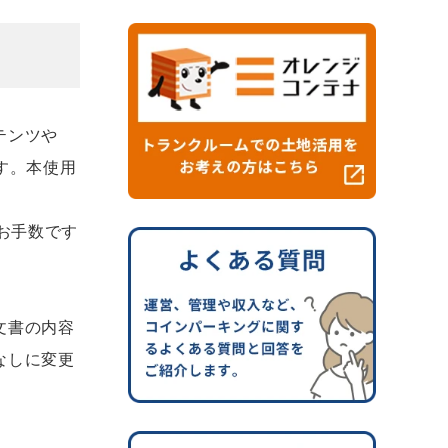
テンツや
す。本使用
お手数です
文書の内容
なしに変更