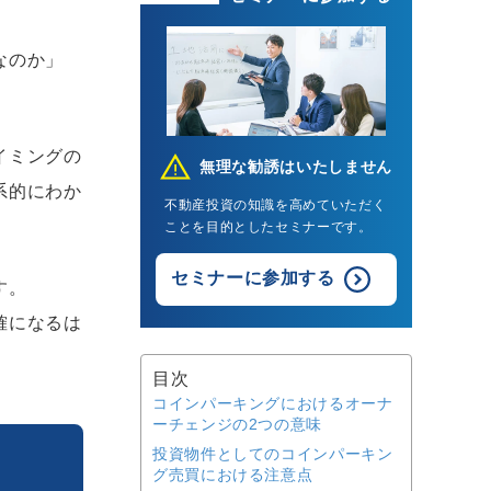
なのか」
イミングの
無理な勧誘はいたしません
系的にわか
不動産投資の知識を高めていただく
ことを目的としたセミナーです。
セミナーに参加する
す。
確になるは
目次
コインパーキングにおけるオーナ
ーチェンジの2つの意味
投資物件としてのコインパーキン
グ売買における注意点