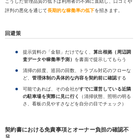
こうした管理品質の低下は利用者の不満に直結し、口コミや
評判の悪化を通じて
長期的な稼働率の低下
を招きます。
回避策
提示賃料の「金額」だけでなく、
算出根拠（周辺調
査データや稼働率予測）
を書面で提示してもらう
清掃の頻度、巡回の回数、トラブル対応のフローな
ど、
管理体制の具体的な内容を契約前に確認
する
可能であれば、その会社が
すでに運営している近隣
の駐車場を実際に見に行く
（清掃状態、照明の明る
さ、看板の見やすさなどを自分の目でチェック）
契約書における免責事項とオーナー負担の確認不
足