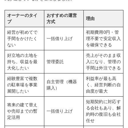
オーナーのタイ
おすすめの運営
理由
プ
方式
経営が初めてで
初期費用0円・管
手間をかけたく
一括借り上げ
理不要で安定収入
ない
を確保できる
好立地の土地を
売上がそのまま収
持ち、収益を最
管理委託
入になり、管理の
大化したい
手間は外注できる
経験豊富で複数
利益率が最も高
自主管理（機器
の駐車場を事業
く、経営判断の自
購入）
展開したい
由度が最大
短期契約に対応す
将来の建て替え
る会社もあり、解
や売却までの暫
一括借り上げ
約時の復旧も会社
定活用
任せ