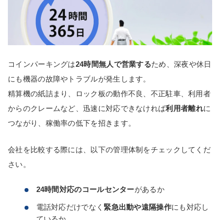
コインパーキングは
24時間無人で営業する
ため、深夜や休日
にも機器の故障やトラブルが発生します。
精算機の紙詰まり、ロック板の動作不良、不正駐車、利用者
からのクレームなど、迅速に対応できなければ
利用者離れ
に
つながり、稼働率の低下を招きます。
会社を比較する際には、以下の管理体制をチェックしてくだ
さい。
24時間対応のコールセンター
があるか
電話対応だけでなく
緊急出動や遠隔操作
にも対応し
ているか