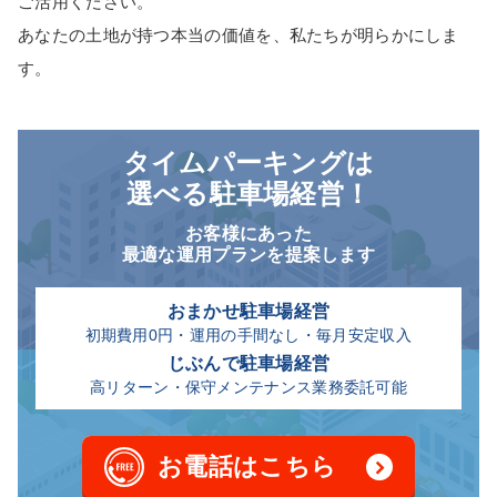
ご活用ください。
あなたの土地が持つ本当の価値を、私たちが明らかにしま
す。
タイムパーキング
は
選べる駐車場経営！
お客様にあった
最適な運用プランを提案します
おまかせ駐車場経営
初期費用0円・運用の手間なし・毎月安定収入
じぶんで駐車場経営
高リターン・保守メンテナンス業務委託可能
お電話はこちら