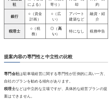
社
による）
寄り）
却
約
○（資金
○（広
アパート
融資・紹
銀行
計画）
い）
建築など
介
○（税
◎（
高
税理士
特になし
税務申告
務）
い
）
提案内容の専門性と中立性の比較
専門会社
は駐車場経営に関する専門性が圧倒的に高い一方、
自社のプランを勧める傾向があります。
税理士
などは中立的な立場ですが、具体的な経営プランの提
案はできません。